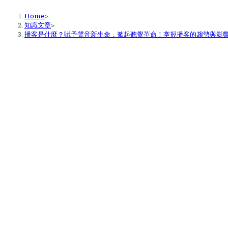
Home
>
知識文章
>
播客是什麼？賦予聲音新生命，掀起聽覺革命！掌握播客的趨勢與影