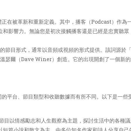
媒體正在被革新和重新定義。其中，播客（Podcast）
位和影響力。無論您是初次接觸播客還是已經是忠實聽眾
輸的節目形式，通常以音頻或視頻的形式提供。該詞源於「iPo
家戴夫·溫瑟爾（Dave Winer）創造。它的出現開創了
不同的平台、節目類型和收聽數據而有所不同。以下是一些受
節目以情感勵志和人生觀察為主題，探討生活中的各種議
t，以短篇小說和散文為主，由多位知名作家和詩人分享自