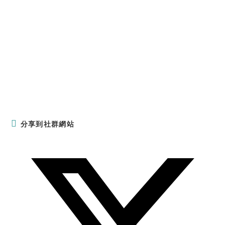
SHARE
分享到社群網站
THIS
CONTENT
Opens
in
a
new
window