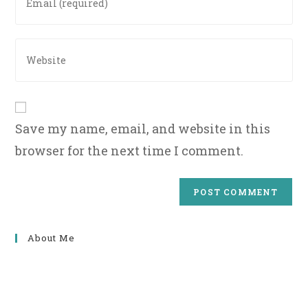
username
your
to
email
comment
address
Enter
to
your
comment
website
URL
(optional)
Save my name, email, and website in this
browser for the next time I comment.
About Me