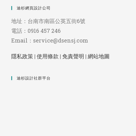
迪杉網頁設計公司
地址：台南市南區公英五街6號
電話：0916 457 246
Email：service@dsensj.com
隱私政策
|
使用條款
|
免責聲明
|
網站地圖
迪杉設計社群平台
Opens
Opens
Opens
Opens
Opens
Opens
Opens
Opens
Opens
Opens
Opens
in
in
in
in
in
in
in
in
in
in
in
a
a
a
a
a
a
a
a
a
a
a
new
new
new
new
new
new
new
new
new
new
new
tab
tab
tab
tab
tab
tab
tab
tab
tab
tab
tab