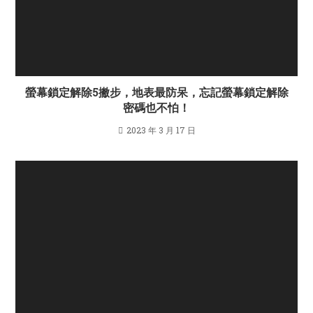
螢幕鎖定解除5撇步，地表最防呆，忘記螢幕鎖定解除
密碼也不怕！
2023 年 3 月 17 日