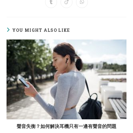
a
a
a
a
a
a
a
Opens
Opens
Opens
new
new
new
new
new
new
new
in
in
in
window
window
window
window
window
window
window
a
a
a
new
new
new
window
window
window
YOU MIGHT ALSO LIKE
聲音失衡？如何解決耳機只有一邊有聲音的問題