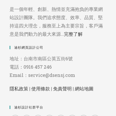
是一個年輕、創新、熱情並充滿抱負的專業網
站設計團隊。我們追求態度、效率、品質、堅
持這四大理念，服務至上為主要宗旨，客戶滿
意是我們動力的最大來源...
完整了解
迪杉網頁設計公司
地址：台南市南區公英五街6號
電話：0916 457 246
Email：service@dsensj.com
隱私政策
|
使用條款
|
免責聲明
|
網站地圖
迪杉設計社群平台