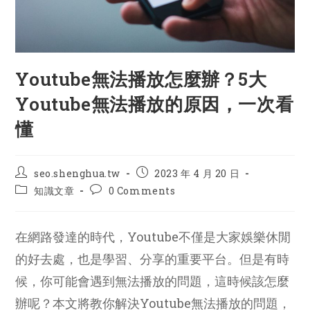
Youtube無法播放怎麼辦？5大
Youtube無法播放的原因，一次看
懂
Post
Post
seo.shenghua.tw
2023 年 4 月 20 日
author:
published:
Post
Post
知識文章
0 Comments
category:
comments:
在網路發達的時代，Youtube不僅是大家娛樂休閒
的好去處，也是學習、分享的重要平台。但是有時
候，你可能會遇到無法播放的問題，這時候該怎麼
辦呢？本文將教你解決Youtube無法播放的問題，