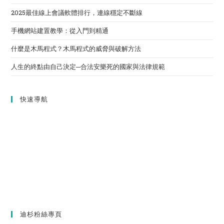
2025最佳線上會議軟體排行，連線穩定不斷線
手機網站建置教學：從入門到精通
什麼是木馬程式？木馬程式的威脅與破解方法
人生的終點由自己決定─合法安樂死的國家與法律規範
快速導航
迪杉粉絲專頁