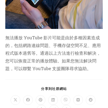
無法播放 YouTube 影片可能是由於多種因素造成
的，包括網路連線問題、手機存儲空間不足、應用
程式版本過舊等。通過以上方法進行檢查和解決，
您可以恢復正常的播放體驗。如果您無法解決問
題，可以聯繫 YouTube 支援團隊尋求協助。
SHARE
分享到社群網站
THIS
CONTENT
Opens
Opens
Opens
Opens
Opens
Opens
Opens
in
in
in
in
in
in
in