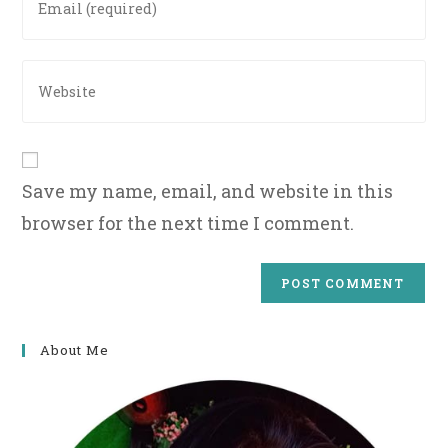
username
your
to
email
comment
address
Enter
to
your
comment
website
URL
(optional)
Save my name, email, and website in this
browser for the next time I comment.
About Me