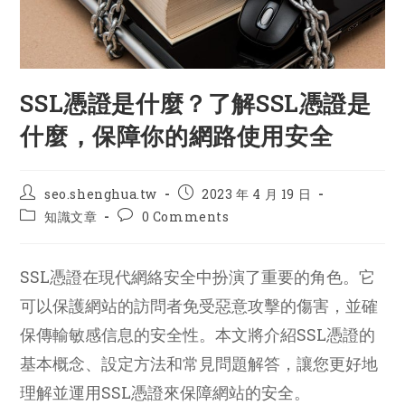
SSL憑證是什麼？了解SSL憑證是
什麼，保障你的網路使用安全
Post
Post
seo.shenghua.tw
2023 年 4 月 19 日
author:
published:
Post
Post
知識文章
0 Comments
category:
comments:
SSL憑證在現代網絡安全中扮演了重要的角色。它
可以保護網站的訪問者免受惡意攻擊的傷害，並確
保傳輸敏感信息的安全性。本文將介紹SSL憑證的
基本概念、設定方法和常見問題解答，讓您更好地
理解並運用SSL憑證來保障網站的安全。