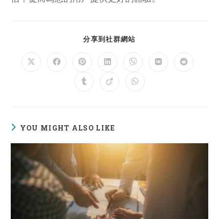
SHARE
分享到社群網站
THIS
CONTENT
Opens
Opens
Opens
Opens
Opens
Opens
Opens
in
in
in
in
in
in
in
a
a
a
a
a
a
a
Opens
Opens
Opens
new
new
new
new
new
new
new
in
in
in
window
window
window
window
window
window
window
a
a
a
new
new
new
window
window
window
YOU MIGHT ALSO LIKE