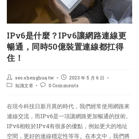
IPv6是什麼？IPv6讓網路連線更
暢通，同時50億裝置連線都扛得
住！
Post
Post
seo.shenghua.tw
2023 年 5 月 6 日
author:
published:
Post
Post
知識文章
0 Comments
category:
comments:
在現今科技日新月異的時代，我們經常使用網路來
連線交流，而IPv6是一項讓網路更加暢通的技術。
IPv6相較於IPv4有很多的優點，例如更大的地址
空間，更好的連線穩定性等等。在本文中，我們將