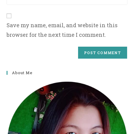
comment
website
URL
(optional)
Save my name, email, and website in this
browser for the next time I comment.
About Me