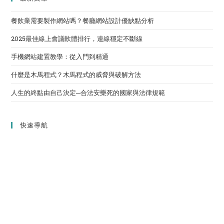
餐飲業需要製作網站嗎？餐廳網站設計優缺點分析
2025最佳線上會議軟體排行，連線穩定不斷線
手機網站建置教學：從入門到精通
什麼是木馬程式？木馬程式的威脅與破解方法
人生的終點由自己決定─合法安樂死的國家與法律規範
快速導航