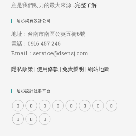
意是我們動力的最大來源...
完整了解
迪杉網頁設計公司
地址：台南市南區公英五街6號
電話：0916 457 246
Email：service@dsensj.com
隱私政策
|
使用條款
|
免責聲明
|
網站地圖
迪杉設計社群平台
Opens
Opens
Opens
Opens
Opens
Opens
Opens
Opens
in
in
in
in
in
in
in
in
Opens
Opens
Opens
a
a
a
a
a
a
a
a
in
in
in