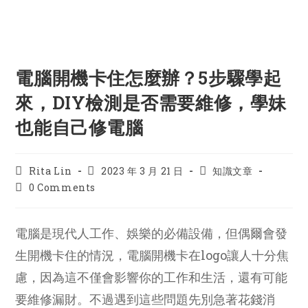
電腦開機卡住怎麼辦？5步驟學起
來，DIY檢測是否需要維修，學妹
也能自己修電腦
Post
Post
Post
Rita Lin
2023 年 3 月 21 日
知識文章
author:
published:
category:
Post
0 Comments
comments:
電腦是現代人工作、娛樂的必備設備，但偶爾會發
生開機卡住的情況，電腦開機卡在logo讓人十分焦
慮，因為這不僅會影響你的工作和生活，還有可能
要維修漏財。不過遇到這些問題先別急著花錢消