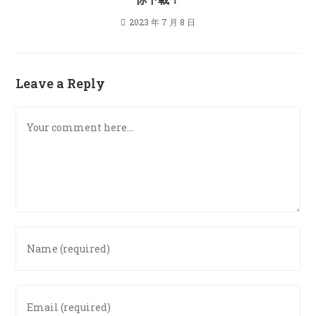
2023 年 7 月 8 日
Leave a Reply
Comment
Enter
your
name
or
Enter
username
your