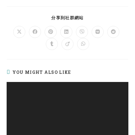
SHARE
分享到社群網站
THIS
CONTENT
Opens
Opens
Opens
Opens
Opens
Opens
Opens
in
in
in
in
in
in
in
a
a
a
a
a
a
a
Opens
Opens
Opens
new
new
new
new
new
new
new
in
in
in
window
window
window
window
window
window
window
a
a
a
new
new
new
window
window
window
YOU MIGHT ALSO LIKE