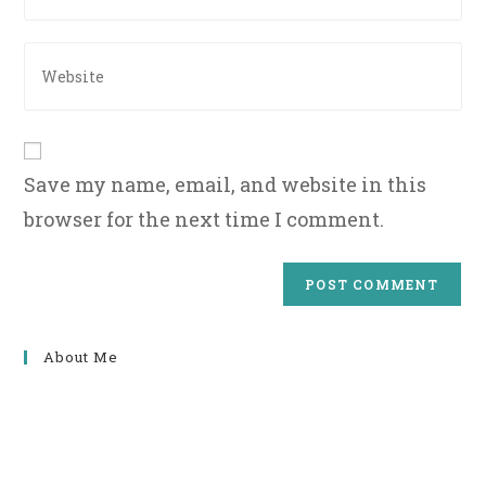
to
email
comment
address
Enter
to
your
comment
website
URL
(optional)
Save my name, email, and website in this
browser for the next time I comment.
About Me