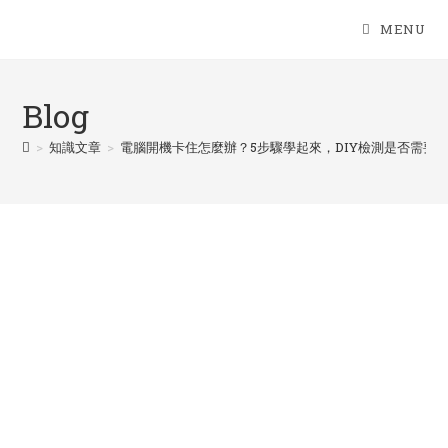
Skip
MENU
to
content
Blog
>
知識文章
>
電腦開機卡住怎麼辦？5步驟學起來，DIY檢測是否需要