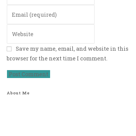
name
Enter
or
your
username
email
to
Enter
address
comment
your
to
website
comment
Save my name, email, and website in this
URL
browser for the next time I comment.
(optional)
About Me