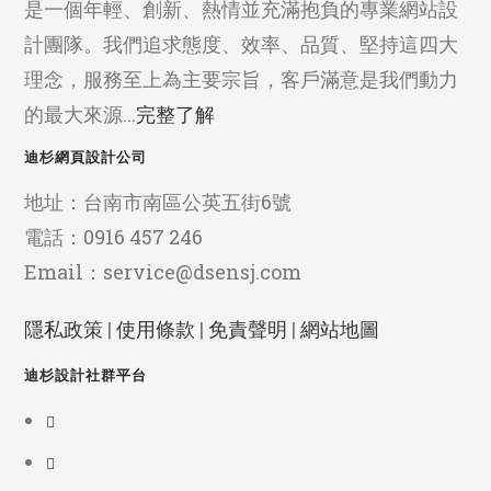
是一個年輕、創新、熱情並充滿抱負的專業網站設
計團隊。我們追求態度、效率、品質、堅持這四大
理念，服務至上為主要宗旨，客戶滿意是我們動力
的最大來源...
完整了解
迪杉網頁設計公司
地址：台南市南區公英五街6號
電話：0916 457 246
Email：service@dsensj.com
隱私政策
|
使用條款
|
免責聲明
|
網站地圖
迪杉設計社群平台
Opens
in
Opens
a
in