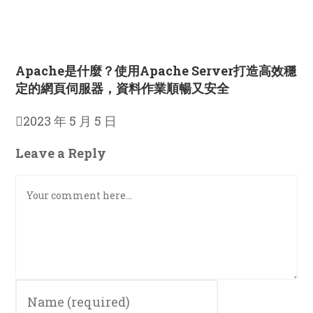
Apache是什麼？使用Apache Server打造高效穩
定的網頁伺服器，資料作業順暢又安全
2023 年 5 月 5 日
Leave a Reply
Comment
Enter
your