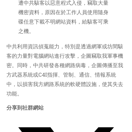
遭中共駭客以惡意程式入侵，竊取大量
機密資料，原因在於工作人員使用隨身
碟任意下載不明網站資料，給駭客可乘
之機。
中共利用資訊偵蒐能力，特別是透過網軍或坊間駭
客的力量對電腦網站進行攻擊，企圖竊取我軍事機
密。同時，中共研發各種網路病毒，企圖傳播至我
方武器系統或C4I指揮、管制、通信、情報系統
中，以損害我方網路系統的軟硬體設施，使其失去
功能。
Share
分享到社群網站
this
content
Opens
in