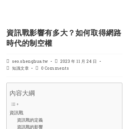
資訊戰影響有多大？如何取得網路
時代的制空權
Post
Post
seo.shenghua.tw
2023 年 11 月 24 日
author:
published:
Post
Post
知識文章
0 Comments
category:
comments:
內容大綱
資訊戰
資訊戰的定義
資訊戰的影響