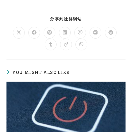
SHARE
分享到社群網站
THIS
CONTENT
Opens
Opens
Opens
Opens
Opens
Opens
Opens
in
in
in
in
in
in
in
a
a
a
a
a
a
a
Opens
Opens
Opens
new
new
new
new
new
new
new
in
in
in
window
window
window
window
window
window
window
a
a
a
new
new
new
window
window
window
YOU MIGHT ALSO LIKE