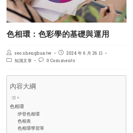
色相環：色彩學的基礎與運用
Post
Post
seo.shenghua.tw
2024 年 6 月 26 日
author:
published:
Post
Post
知識文章
0 Comments
category:
comments:
內容大綱
色相環
伊登色相環
色相表
色相環學習單