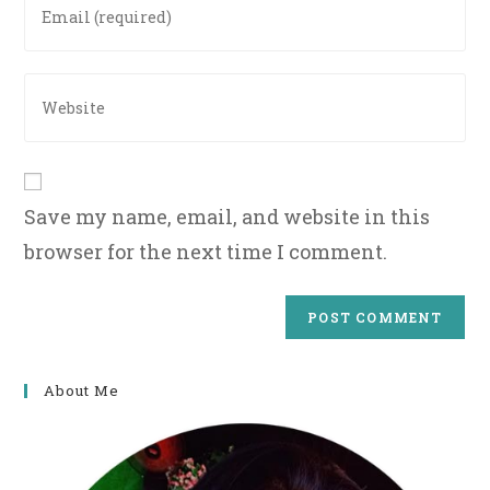
username
your
to
email
comment
address
Enter
to
your
comment
website
URL
(optional)
Save my name, email, and website in this
browser for the next time I comment.
About Me