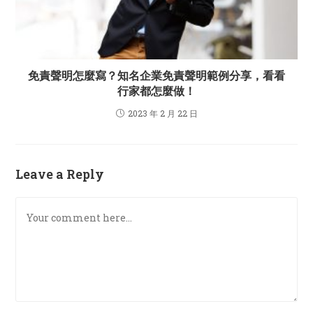
免責聲明怎麼寫？知名企業免責聲明範例分享，看看
行家都怎麼做！
2023 年 2 月 22 日
Leave a Reply
Comment