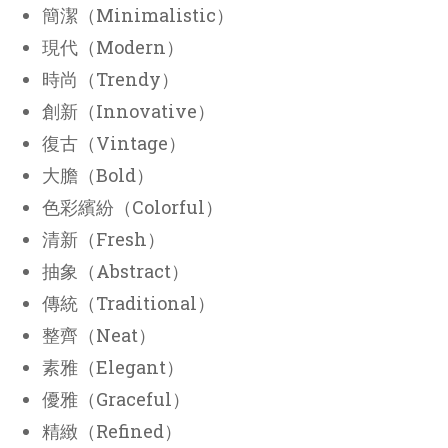
簡潔（Minimalistic）
現代（Modern）
時尚（Trendy）
創新（Innovative）
復古（Vintage）
大膽（Bold）
色彩繽紛（Colorful）
清新（Fresh）
抽象（Abstract）
傳統（Traditional）
整齊（Neat）
素雅（Elegant）
優雅（Graceful）
精緻（Refined）