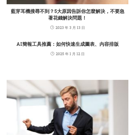
藍芽耳機搜尋不到？5大原因告訴你怎麼解決，不要急
著花錢解決問題！
2023 年 3 月 13 日
AI簡報工具推薦：如何快速生成圖表、內容排版
2025 年 1 月 12 日