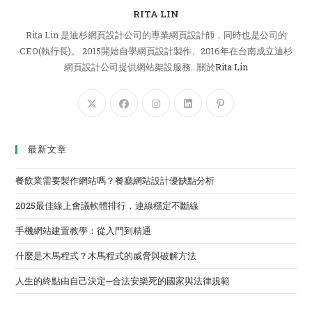
RITA LIN
Rita Lin 是迪杉網頁設計公司的專業網頁設計師，同時也是公司的
CEO(執行長)。 2015開始自學網頁設計製作、2016年在台南成立迪杉
網頁設計公司提供網站架設服務...關於
Rita Lin
最新文章
餐飲業需要製作網站嗎？餐廳網站設計優缺點分析
2025最佳線上會議軟體排行，連線穩定不斷線
手機網站建置教學：從入門到精通
什麼是木馬程式？木馬程式的威脅與破解方法
人生的終點由自己決定─合法安樂死的國家與法律規範