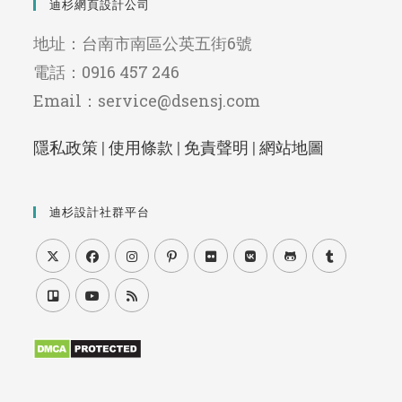
迪杉網頁設計公司
地址：台南市南區公英五街6號
電話：0916 457 246
Email：service@dsensj.com
隱私政策
|
使用條款
|
免責聲明
|
網站地圖
迪杉設計社群平台
Opens
Opens
Opens
Opens
Opens
Opens
Opens
Opens
in
in
in
in
in
in
in
in
Opens
Opens
Opens
a
a
a
a
a
a
a
a
in
in
in
new
new
new
new
new
new
new
new
a
a
a
tab
tab
tab
tab
tab
tab
tab
tab
new
new
new