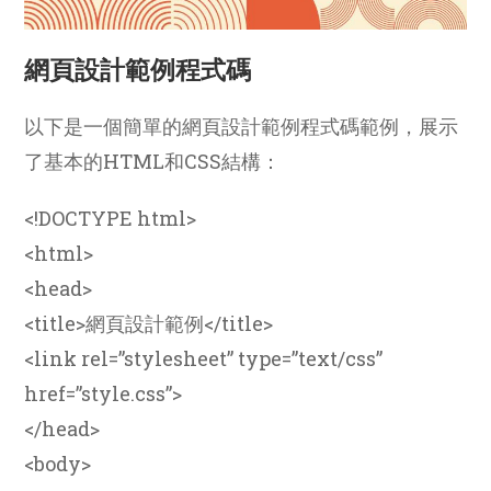
網頁設計範例程式碼
以下是一個簡單的網頁設計範例程式碼範例，展示
了基本的HTML和CSS結構：
<!DOCTYPE html>
<html>
<head>
<title>網頁設計範例</title>
<link rel=”stylesheet” type=”text/css”
href=”style.css”>
</head>
<body>