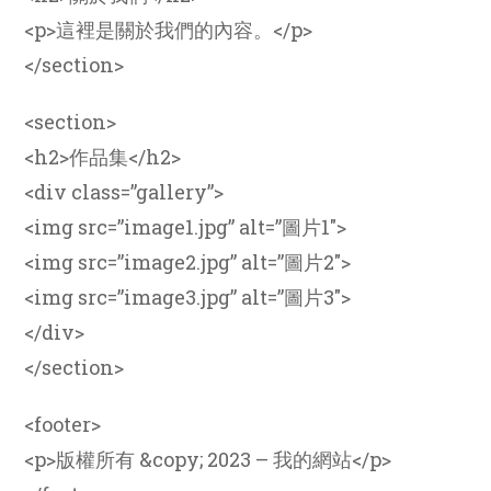
<p>這裡是關於我們的內容。</p>
</section>
<section>
<h2>作品集</h2>
<div class=”gallery”>
<img src=”image1.jpg” alt=”圖片1″>
<img src=”image2.jpg” alt=”圖片2″>
<img src=”image3.jpg” alt=”圖片3″>
</div>
</section>
<footer>
<p>版權所有 &copy; 2023 – 我的網站</p>