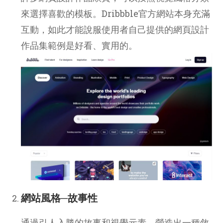
來選擇喜歡的模板。Dribbble官方網站本身充滿
互動，如此才能說服使用者自己提供的網頁設計
作品集範例是好看、實用的。
網站風格─故事性
通過引人入勝的故事和視覺元素，營造出一種敘