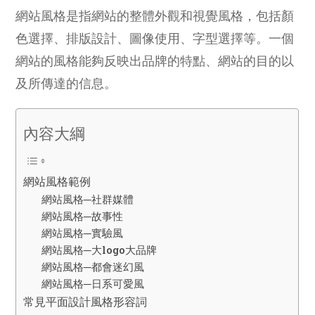
網站風格是指網站的整體外觀和視覺風格，包括顏
色選擇、排版設計、圖像使用、字型選擇等。一個
網站的風格能夠反映出品牌的特點、網站的目的以
及所傳達的信息。
內容大綱
網站風格範例
網站風格─社群媒體
網站風格─故事性
網站風格─實驗風
網站風格─大logo大品牌
網站風格─都會迷幻風
網站風格─日系可愛風
常見平面設計風格形容詞