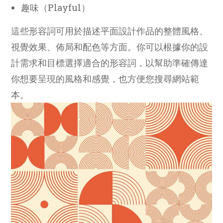
趣味（Playful）
這些形容詞可用於描述平面設計作品的整體風格、
視覺效果、佈局和配色等方面。你可以根據你的設
計需求和目標選擇適合的形容詞，以幫助準確傳達
你想要呈現的風格和感覺，也方便您搜尋網站範
本。