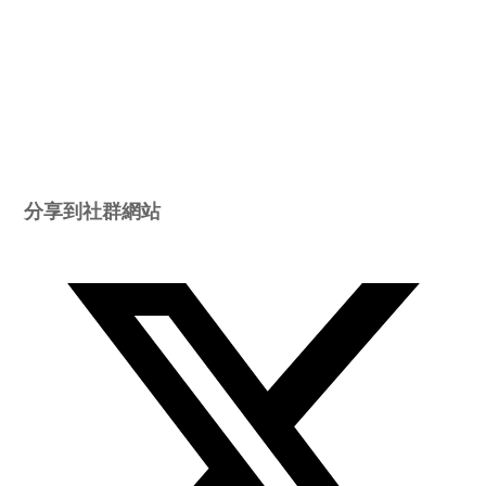
Share
分享到社群網站
this
content
Opens
in
a
new
window