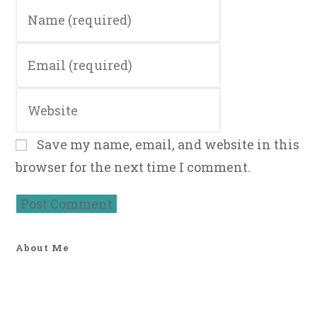
Enter
your
name
Enter
or
your
username
email
to
Enter
address
comment
your
to
website
comment
Save my name, email, and website in this
URL
browser for the next time I comment.
(optional)
About Me