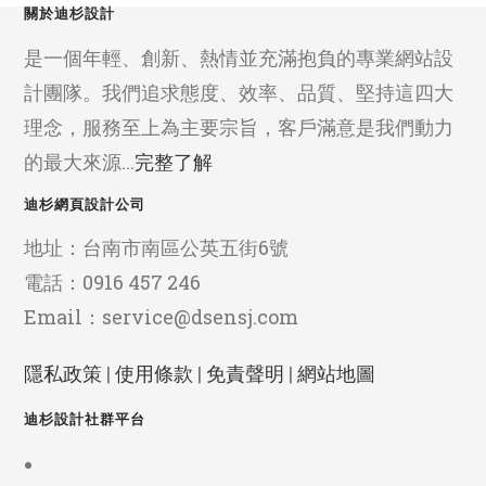
關於迪杉設計
是一個年輕、創新、熱情並充滿抱負的專業網站設
計團隊。我們追求態度、效率、品質、堅持這四大
理念，服務至上為主要宗旨，客戶滿意是我們動力
的最大來源...
完整了解
迪杉網頁設計公司
地址：台南市南區公英五街6號
電話：0916 457 246
Email：service@dsensj.com
隱私政策
|
使用條款
|
免責聲明
|
網站地圖
迪杉設計社群平台
Opens
in