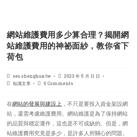
網站維護費用多少算合理？揭開網
站維護費用的神祕面紗，教你省下
荷包
Post
Post
seo.shenghua.tw
2023 年 5 月 11 日
author:
published:
Post
Post
知識文章
0 Comments
category:
comments:
在
網站的發展與建設上
，不只是要投入資金架設網
站，還需考慮維護費用。網站維護是為了保持網站
的品質與穩定運作，這也是不可或缺的。但是，網
站維護費用究竟是多少，是許多人所關心的問題。