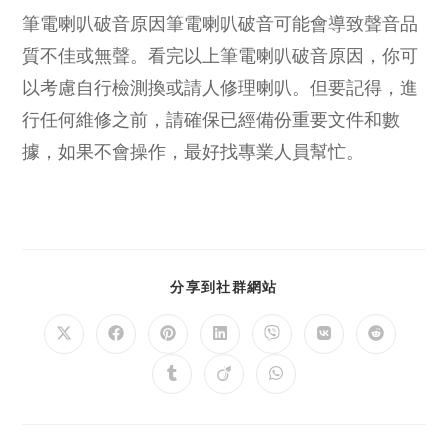
筆電喇叭破音原因筆電喇叭破音可能會導致聲音品
質不佳或無聲。看完以上筆電喇叭破音原因，你可
以考慮自行檢測換或請人修理喇叭。但要記得，進
行任何維修之前，請確保已經備份重要文件和數
據，如果不會操作，最好找專業人員幫忙。
SHARE
分享到社群網站
THIS
CONTENT
Opens
Opens
Opens
Opens
Opens
Opens
Opens
in
in
in
in
in
in
in
a
a
a
a
a
a
a
Opens
Opens
Opens
new
new
new
new
new
new
new
in
in
in
window
window
window
window
window
window
window
a
a
a
new
new
new
window
window
window