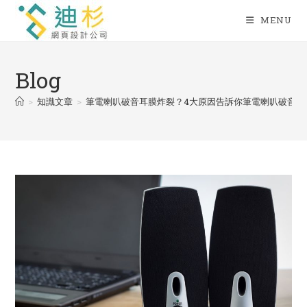
Skip
MENU
to
content
Blog
>
知識文章
>
筆電喇叭破音耳膜炸裂？4大原因告訴你筆電喇叭破音的