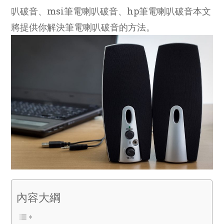
叭破音、msi筆電喇叭破音、hp筆電喇叭破音本文
將提供你解決筆電喇叭破音的方法。
內容大綱