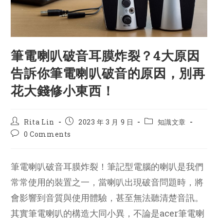
筆電喇叭破音耳膜炸裂？4大原因
告訴你筆電喇叭破音的原因，別再
花大錢修小東西！
Post
Post
Post
Rita Lin
2023 年 3 月 9 日
知識文章
author:
published:
category:
Post
0 Comments
comments:
筆電喇叭破音耳膜炸裂！筆記型電腦的喇叭是我們
常常使用的裝置之一，當喇叭出現破音問題時，將
會影響到音質與使用體驗，甚至無法聽清楚音訊。
其實筆電喇叭的構造大同小異，不論是acer筆電喇