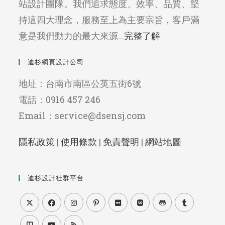
站設計團隊。我們追求態度、效率、品質、堅
持這四大理念，服務至上為主要宗旨，客戶滿
意是我們動力的最大來源...
完整了解
迪杉網頁設計公司
地址：台南市南區公英五街6號
電話：0916 457 246
Email：service@dsensj.com
隱私政策
|
使用條款
|
免責聲明
|
網站地圖
迪杉設計社群平台
Opens
Opens
Opens
Opens
Opens
Opens
Opens
Opens