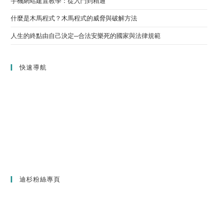
手機網站建置教學：從入門到精通
什麼是木馬程式？木馬程式的威脅與破解方法
人生的終點由自己決定─合法安樂死的國家與法律規範
快速導航
迪杉粉絲專頁