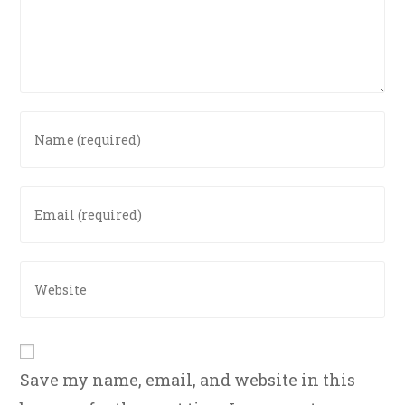
Enter
your
name
or
Enter
username
your
to
email
comment
address
Enter
to
your
comment
website
URL
(optional)
Save my name, email, and website in this