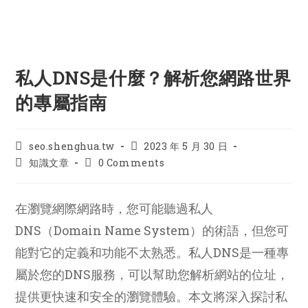
私人DNS是什麼？解析您網路世界
的專屬指南
Post
Post
seo.shenghua.tw
2023 年 5 月 30 日
author:
published:
Post
Post
知識文章
0 Comments
category:
comments:
在瀏覽網際網路時，您可能聽過私人
DNS（Domain Name System）的術語，但您可
能對它的定義和功能不太熟悉。私人DNS是一種專
屬於您的DNS服務，可以幫助您解析網站的位址，
提供更快速和安全的瀏覽體驗。本文將深入探討私