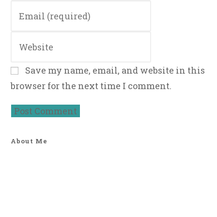
Enter
or
your
username
email
to
Enter
address
comment
your
to
website
comment
Save my name, email, and website in this
URL
browser for the next time I comment.
(optional)
About Me