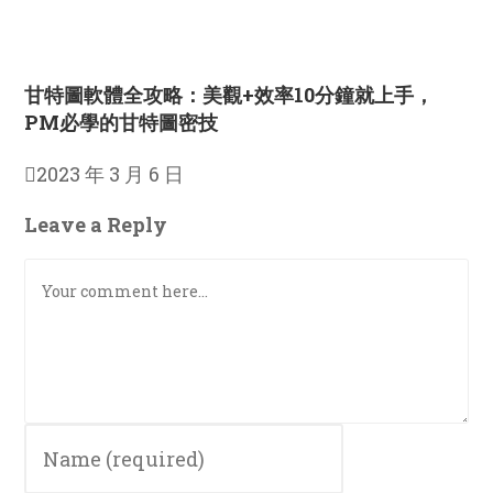
甘特圖軟體全攻略：美觀+效率10分鐘就上手，
PM必學的甘特圖密技
2023 年 3 月 6 日
Leave a Reply
Comment
Enter
your
name