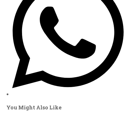
window
You Might Also Like