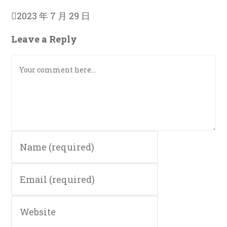
2023 年 7 月 29 日
Leave a Reply
Comment
Enter
your
name
Enter
or
your
username
email
to
Enter
address
comment
your
to
website