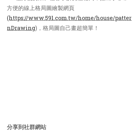
方便的線上格局圖繪製網頁
(https://www.591.com.tw/home/house/patter
nDrawing
)，格局圖自己畫超簡單！
Share
分享到社群網站
this
content