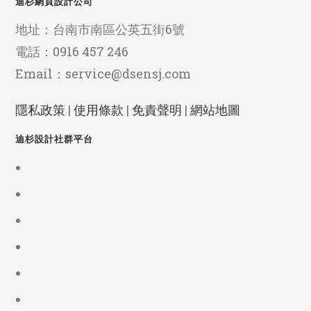
迪杉網頁設計公司
地址：台南市南區公英五街6號
電話：0916 457 246
Email：service@dsensj.com
隱私政策
|
使用條款
|
免責聲明
|
網站地圖
迪杉設計社群平台
Opens
in
Opens
a
in
new
Opens
a
tab
in
new
Opens
a
tab
in
new
Opens
a
tab
in
new
Opens
a