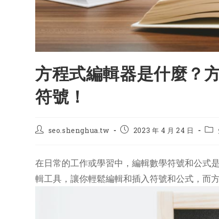
方程式編輯器是什麼？
符號！
Post
Post
Pos
seo.shenghua.tw
2023 年 4 月 24 日
author:
published:
cat
在日常的工作或學習中，編輯數學符號和公式
輯工具，讓你輕鬆編輯和插入符號和公式，而