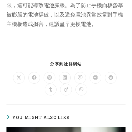
限，這可能導致電池膨脹。為了防止手機面板螢幕
被膨脹的電池撐破，以及避免電池異常放電對手機
主機板造成損害，建議盡早更換電池。
SHARE
分享到社群網站
THIS
CONTENT
Opens
Opens
Opens
Opens
Opens
Opens
Opens
in
in
in
in
in
in
in
a
a
a
a
a
a
a
Opens
Opens
Opens
new
new
new
new
new
new
new
in
in
in
window
window
window
window
window
window
window
a
a
a
new
new
new
window
window
window
YOU MIGHT ALSO LIKE