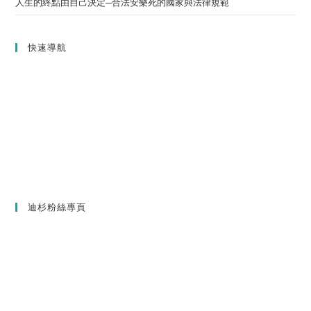
人生的終點由自己決定─合法安樂死的國家與法律規範
快速導航
迪杉粉絲專頁