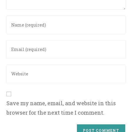
Enter
your
name
or
Enter
username
your
to
email
comment
address
Enter
to
your
comment
website
URL
(optional)
Save my name, email, and website in this
browser for the next time I comment.