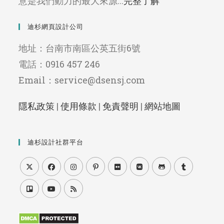
意是我們動力的最大來源...
完整了解
迪杉網頁設計公司
地址：台南市南區公英五街6號
電話：0916 457 246
Email：service@dsensj.com
隱私政策
|
使用條款
|
免責聲明
|
網站地圖
迪杉設計社群平台
Opens
Opens
Opens
Opens
Opens
Opens
Opens
Opens
in
in
in
in
in
in
in
in
Opens
Opens
Opens
a
a
a
a
a
a
a
a
in
in
in
new
new
new
new
new
new
new
new