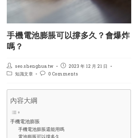
手機電池膨脹可以撐多久？會爆炸
嗎？
Post
Post
seo.shenghua.tw
2023 年 12 月 21 日
author:
published:
Post
Post
知識文章
0 Comments
category:
comments:
內容大綱
手機電池膨脹
手機電池膨脹還能用嗎
電池膨脹可以撐多久