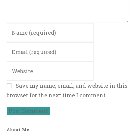
Enter
your
name
Enter
or
your
username
email
to
Enter
address
comment
your
to
website
comment
Save my name, email, and website in this
URL
browser for the next time I comment.
(optional)
About Me