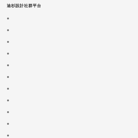
迪杉設計社群平台
Opens
in
Opens
a
in
new
Opens
a
tab
in
new
Opens
a
tab
in
new
Opens
a
tab
in
new
Opens
a
tab
in
new
Opens
a
tab
in
new
Opens
a
tab
in
new
Opens
a
tab
in
new
Opens
a
tab
in
new
Opens
a