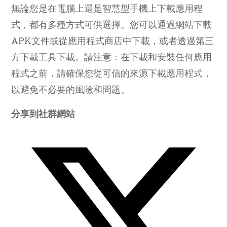
無論您是在電腦上還是智慧型手機上下載應用程
式，都有多種方式可供選擇。您可以通過網站下載
APK文件或從應用程式商店中下載，或者透過第三
方下載工具下載。請注意：在下載和安裝任何應用
程式之前，請確保您從可信的來源下載應用程式，
以避免不必要的風險和問題。
Share
分享到社群網站
this
content
Opens
in
a
new
window