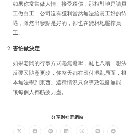
如果你常常做人情、接受殺價，那相對地是請員
工做白工，公司沒有獲利當然無法給員工好的待
遇，雖然出發點是好的，卻也在變相地壓榨員
工。
害怕做決定
如果老闆的行事方式毫無邏輯，亂七八糟，想法
反覆又隨意更改，你整天都在應付混亂局面，根
本無法學到東西。這種情況只會導致混亂無能，
讓每個人都筋疲力盡。
SHARE
分享到社群網站
THIS
CONTENT
Opens
Opens
Opens
Opens
Opens
Opens
Opens