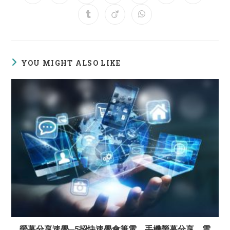
in
in
in
in
in
in
in
a
a
a
a
a
a
a
Opens
Opens
Opens
new
new
new
new
new
new
new
in
in
in
window
window
window
window
window
window
window
a
a
a
new
new
new
window
window
window
YOU MIGHT ALSO LIKE
螢幕分享速學─5招快速學會筆電、手機螢幕分享，雲