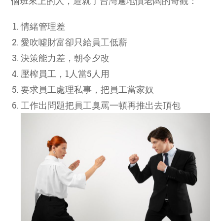
個班來上的人，造就了台灣遍地慣老闆的奇觀：
情緒管理差
愛吹噓財富卻只給員工低薪
決策能力差，朝令夕改
壓榨員工，1人當5人用
要求員工處理私事，把員工當家奴
工作出問題把員工臭罵一頓再推出去頂包