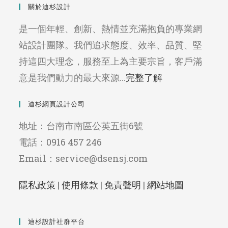
關於迪杉設計
是一個年輕、創新、熱情並充滿抱負的專業網
站設計團隊。我們追求態度、效率、品質、堅
持這四大理念，服務至上為主要宗旨，客戶滿
意是我們動力的最大來源...
完整了解
迪杉網頁設計公司
地址：台南市南區公英五街6號
電話：0916 457 246
Email：service@dsensj.com
隱私政策
|
使用條款
|
免責聲明
|
網站地圖
迪杉設計社群平台