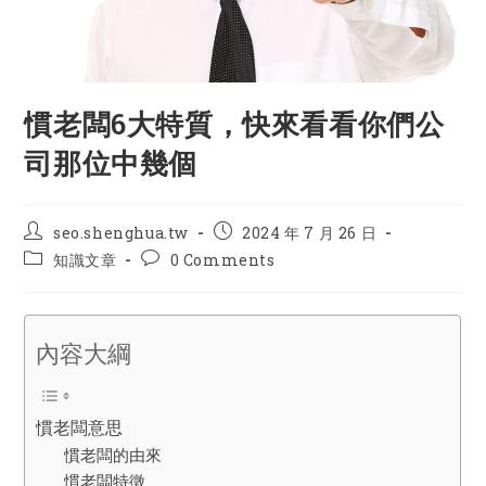
慣老闆6大特質，快來看看你們公
司那位中幾個
Post
Post
seo.shenghua.tw
2024 年 7 月 26 日
author:
published:
Post
Post
知識文章
0 Comments
category:
comments:
內容大綱
慣老闆意思
慣老闆的由來
慣老闆特徵