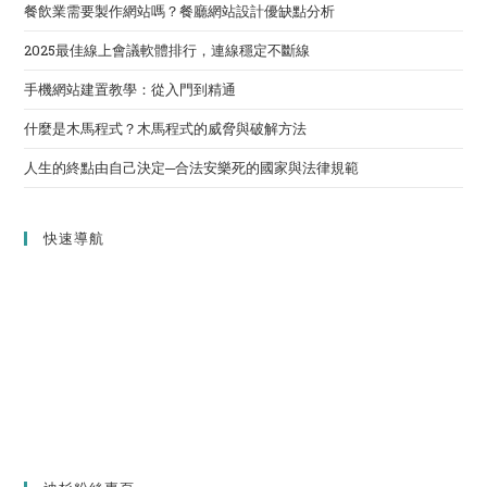
餐飲業需要製作網站嗎？餐廳網站設計優缺點分析
2025最佳線上會議軟體排行，連線穩定不斷線
手機網站建置教學：從入門到精通
什麼是木馬程式？木馬程式的威脅與破解方法
人生的終點由自己決定─合法安樂死的國家與法律規範
快速導航