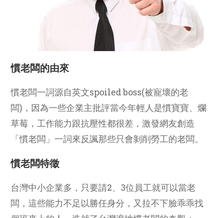
慣老闆的由來
慣老闆一詞源自英文spoiled boss(被寵壞的老
闆)，因為一些企業主批評當今年輕人是慣寶寶、爛
草莓，工作能力跟抗壓性都很差，激發網友創造
「慣老闆」一詞來反諷那些只會剝削勞工的老闆。
慣老闆特徵
台灣中小企業多，只要請2、3位員工就可以當老
闆，這些能力不足以勝任身分，又拉不下臉乖乖找