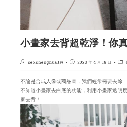
小畫家去背超乾淨！你
Post
Post
Pos
seo.shenghua.tw
2023 年 4 月 18 日
author:
published:
cate
不論是合成人像或商品圖，我們經常需要去除
不知道小畫家去白底的功能，利用小畫家透明度
家去背！