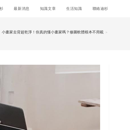
杉
最新消息
知識文章
生活知識
聯絡迪杉
小畫家去背超乾淨！你真的懂小畫家嗎？修圖軟體根本不用載
>