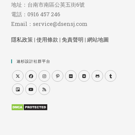
地址：台南市南區公英五街6號
電話：0916 457 246
Email：service@dsensj.com
隱私政策
|
使用條款
|
免責聲明
|
網站地圖
迪杉設計社群平台
Opens
Opens
Opens
Opens
Opens
Opens
Opens
Opens
in
in
in
in
in
in
in
in
Opens
Opens
Opens
a
a
a
a
a
a
a
a
in
in
in
new
new
new
new
new
new
new
new
a
a
a
tab
tab
tab
tab
tab
tab
tab
tab
new
new
new
tab
tab
tab