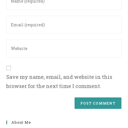
your
name
or
Enter
username
your
to
email
comment
address
Enter
to
your
comment
website
URL
(optional)
Save my name, email, and website in this
browser for the next time I comment.
About Me