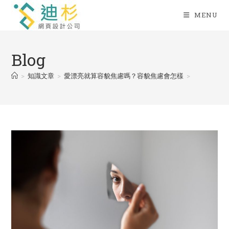
Skip
MENU
to
content
Blog
>
知識文章
>
愛漂亮就算容貌焦慮嗎？容貌焦慮會怎樣
>