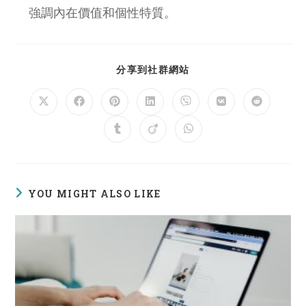
強調內在價值和個性特質。
SHARE
分享到社群網站
THIS
CONTENT
Opens
Opens
Opens
Opens
Opens
Opens
Opens
in
in
in
in
in
in
in
a
a
a
a
a
a
a
Opens
Opens
Opens
new
new
new
new
new
new
new
in
in
in
window
window
window
window
window
window
window
a
a
a
new
new
new
window
window
window
YOU MIGHT ALSO LIKE