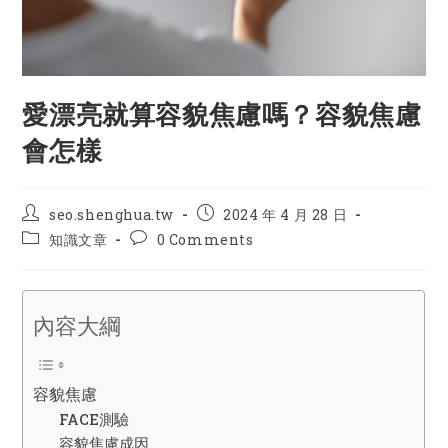
愛漂亮就算容貌焦慮嗎？容貌焦慮
會怎樣
Post
Post
seo.shenghua.tw
2024 年 4 月 28 日
author:
published:
Post
Post
知識文章
0 Comments
category:
comments:
內容大綱
容貌焦慮
FACE測驗
容貌焦慮成因