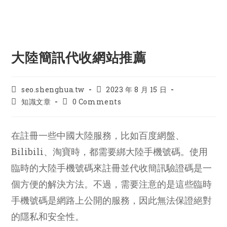
大陸簡訊代收網站推薦
Post
Post
seo.shenghua.tw
2023 年 8 月 15 日
author:
published:
Post
Post
知識文章
0 Comments
category:
comments:
在註冊一些中國大陸服務，比如百度網盤、
Bilibili、淘寶時，都需要綁大陸手機號碼。使用
臨時的大陸手機號碼來註冊並代收簡訊驗證碼是一
個方便的解決方法。不過，需要注意的是這些臨時
手機號碼是網路上公開的服務，因此無法保證絕對
的隱私和安全性。