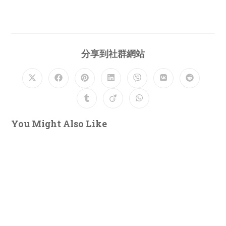
Share
分享到社群網站
this
content
Opens
Opens
Opens
Opens
Opens
Opens
Opens
in
in
in
in
in
in
in
a
a
a
a
a
a
a
Opens
Opens
Opens
new
new
new
new
new
new
new
in
in
in
window
window
window
window
window
window
window
a
a
a
new
new
new
You Might Also Like
window
window
window