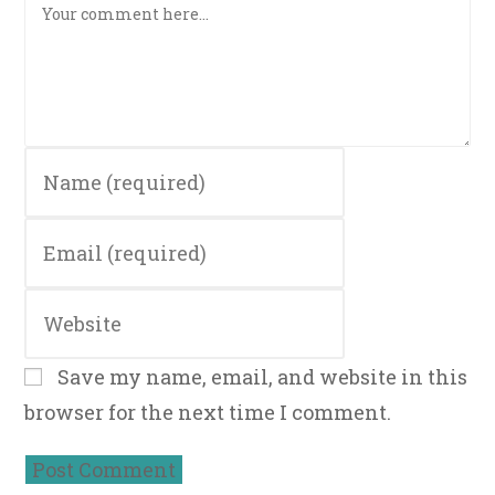
Enter
your
name
Enter
or
your
username
email
to
Enter
address
comment
your
to
website
comment
Save my name, email, and website in this
URL
browser for the next time I comment.
(optional)