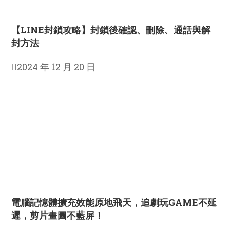
【LINE封鎖攻略】封鎖後確認、刪除、通話與解
封方法
2024 年 12 月 20 日
電腦記憶體擴充效能原地飛天，追劇玩GAME不延
遲，剪片畫圖不藍屏！