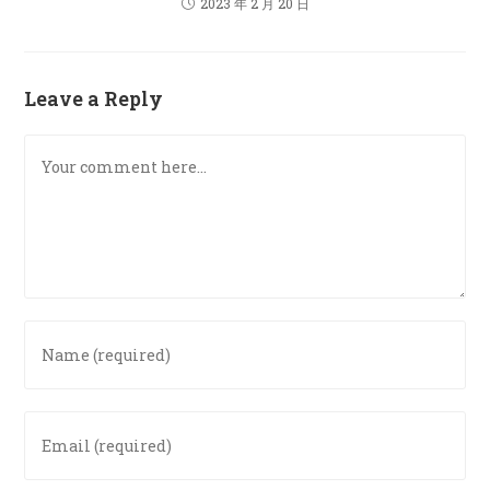
2023 年 2 月 20 日
Leave a Reply
Comment
Enter
your
name
or
Enter
username
your
to
email