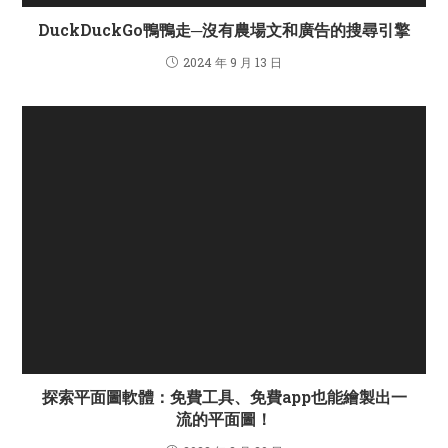
DuckDuckGo鴨鴨走─沒有農場文和廣告的搜尋引擎
2024 年 9 月 13 日
探索平面圖軟體：免費工具、免費app也能繪製出一
流的平面圖！