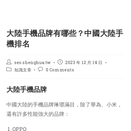
大陸手機品牌有哪些？中國大陸手
機排名
Post
Post
seo.shenghua.tw
2023 年 12 月 14 日
author:
published:
Post
Post
知識文章
0 Comments
category:
comments:
大陸手機品牌
中國大陸的手機品牌琳瑯滿目，除了華為、小米，
還有許多性能強大的品牌：
OPPO