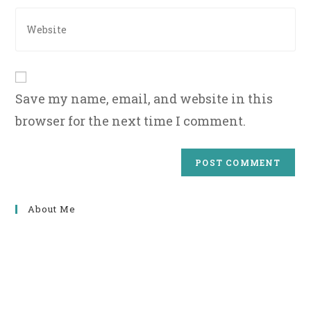
comment
address
Enter
to
your
comment
website
URL
(optional)
Save my name, email, and website in this
browser for the next time I comment.
About Me