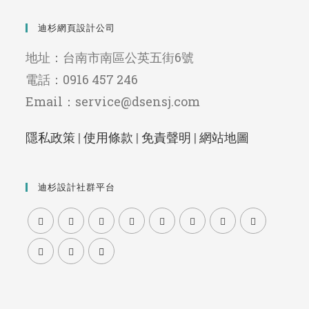
迪杉網頁設計公司
地址：台南市南區公英五街6號
電話：0916 457 246
Email：service@dsensj.com
隱私政策
|
使用條款
|
免責聲明
|
網站地圖
迪杉設計社群平台
Opens
Opens
Opens
Opens
Opens
Opens
Opens
Opens
in
in
in
in
in
in
in
in
Opens
Opens
Opens
a
a
a
a
a
a
a
a
in
in
in
new
new
new
new
new
new
new
new
a
a
a