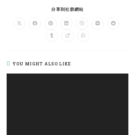
SHARE
分享到社群網站
THIS
CONTENT
Opens
Opens
Opens
Opens
Opens
Opens
Opens
in
in
in
in
in
in
in
a
a
a
a
a
a
a
Opens
Opens
Opens
new
new
new
new
new
new
new
in
in
in
window
window
window
window
window
window
window
a
a
a
new
new
new
window
window
window
YOU MIGHT ALSO LIKE