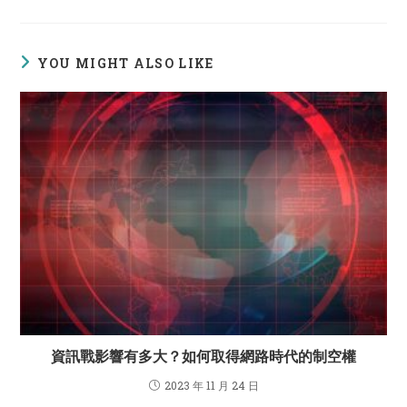
a
a
a
new
new
new
window
window
window
YOU MIGHT ALSO LIKE
資訊戰影響有多大？如何取得網路時代的制空權
2023 年 11 月 24 日