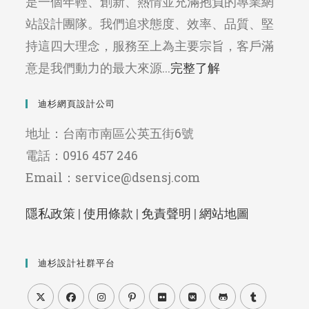
是一個年輕、創新、熱情並充滿抱負的專業網
站設計團隊。我們追求態度、效率、品質、堅
持這四大理念，服務至上為主要宗旨，客戶滿
意是我們動力的最大來源...
完整了解
迪杉網頁設計公司
地址：台南市南區公英五街6號
電話：0916 457 246
Email：service@dsensj.com
隱私政策
|
使用條款
|
免責聲明
|
網站地圖
迪杉設計社群平台