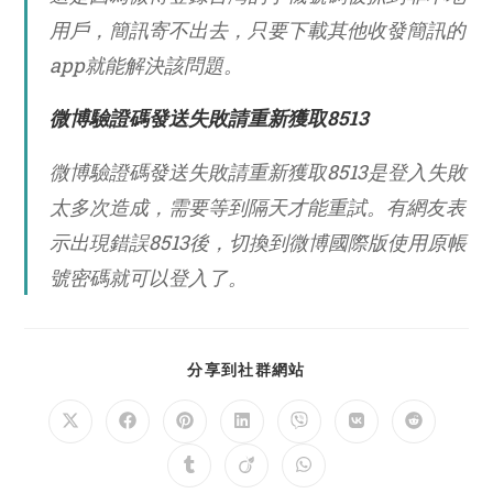
用戶，簡訊寄不出去，只要下載其他收發簡訊的
app就能解決該問題。
微博驗證碼發送失敗請重新獲取8513
微博驗證碼發送失敗請重新獲取8513是登入失敗
太多次造成，需要等到隔天才能重試。有網友表
示出現錯誤8513後，切換到微博國際版使用原帳
號密碼就可以登入了。
SHARE
分享到社群網站
THIS
CONTENT
Opens
Opens
Opens
Opens
Opens
Opens
Opens
in
in
in
in
in
in
in
a
a
a
a
a
a
a
Opens
Opens
Opens
new
new
new
new
new
new
new
in
in
in
window
window
window
window
window
window
window