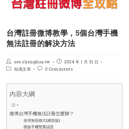
台灣註冊微博教學，5個台灣手機
無法註冊的解決方法
Post
Post
seo.shenghua.tw
2024 年 1 月 31 日
author:
published:
Post
Post
知識文章
0 Comments
category:
comments:
內容大綱
微博台灣手機無法註冊怎麼辦？
使用無痕模式(網頁版)
開啟手機雙重認證