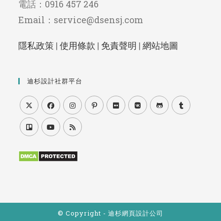
電話：0916 457 246
Email：service@dsensj.com
隱私政策
|
使用條款
|
免責聲明
|
網站地圖
迪杉設計社群平台
Opens
Opens
Opens
Opens
Opens
Opens
Opens
Opens
in
in
in
in
in
in
in
in
Opens
Opens
Opens
a
a
a
a
a
a
a
a
in
in
in
new
new
new
new
new
new
new
new
a
a
a
tab
tab
tab
tab
tab
tab
tab
tab
new
new
new
tab
tab
tab
© Copyright - 迪杉網頁設計公司