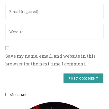
or
Enter
username
your
to
email
comment
address
Enter
to
your
comment
website
URL
(optional)
Save my name, email, and website in this
browser for the next time I comment.
About Me