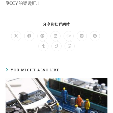
受DIY的樂趣吧！
SHARE
分享到社群網站
THIS
CONTENT
Opens
Opens
Opens
Opens
Opens
Opens
Opens
in
in
in
in
in
in
in
a
a
a
a
a
a
a
Opens
Opens
Opens
new
new
new
new
new
new
new
in
in
in
window
window
window
window
window
window
window
a
a
a
new
new
new
window
window
window
YOU MIGHT ALSO LIKE