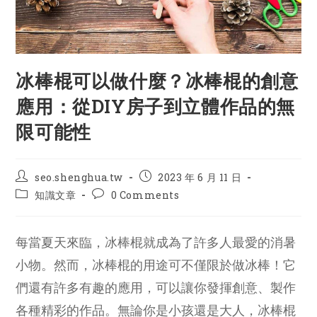
冰棒棍可以做什麼？冰棒棍的創意
應用：從DIY房子到立體作品的無
限可能性
Post
Post
seo.shenghua.tw
2023 年 6 月 11 日
author:
published:
Post
Post
知識文章
0 Comments
category:
comments:
每當夏天來臨，冰棒棍就成為了許多人最愛的消暑
小物。然而，冰棒棍的用途可不僅限於做冰棒！它
們還有許多有趣的應用，可以讓你發揮創意、製作
各種精彩的作品。無論你是小孩還是大人，冰棒棍