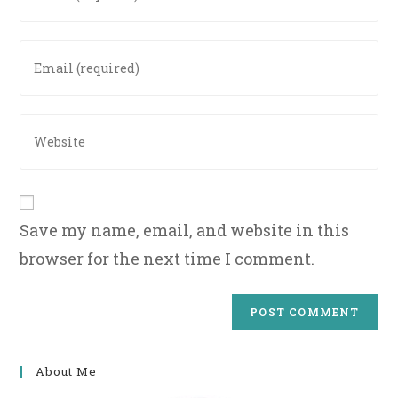
name
or
Enter
username
your
to
email
comment
address
Enter
to
your
comment
website
URL
(optional)
Save my name, email, and website in this
browser for the next time I comment.
About Me