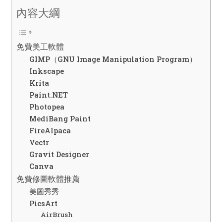
內容大綱
免費美工軟體
GIMP（GNU Image Manipulation Program）
Inkscape
Krita
Paint.NET
Photopea
MediBang Paint
FireAlpaca
Vectr
Gravit Designer
Canva
免費修圖軟體推薦
美圖秀秀
PicsArt
AirBrush