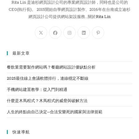
Rita Lin 是迪杉網頁設計公司的專業網頁設計師，同時也是公司的
CEO(執行長)。 2015開始自學網頁設計製作、2016年在台南成立迪杉
網頁設計公司提供網站架設服務...關於
Rita Lin
最新文章
餐飲業需要製作網站嗎？餐廳網站設計優缺點分析
2025最佳線上會議軟體排行，連線穩定不斷線
手機網站建置教學：從入門到精通
什麼是木馬程式？木馬程式的威脅與破解方法
人生的終點由自己決定─合法安樂死的國家與法律規範
快速導航