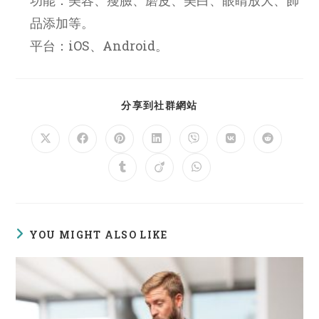
品添加等。
平台：iOS、Android。
SHARE
分享到社群網站
THIS
CONTENT
Opens
Opens
Opens
Opens
Opens
Opens
Opens
in
in
in
in
in
in
in
a
a
a
a
a
a
a
Opens
Opens
Opens
new
new
new
new
new
new
new
in
in
in
window
window
window
window
window
window
window
a
a
a
new
new
new
window
window
window
YOU MIGHT ALSO LIKE