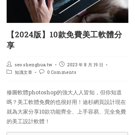
【2024版】10款免費美工軟體分
享
Post
Post
seo.shenghua.tw
2023 年 8 月 19 日
author:
published:
Post
Post
知識文章
0 Comments
category:
comments:
修圖軟體photoshop的強大人人皆知，但你知道
嗎？美工軟體免費的也很好用！迪杉網頁設計現在
就為大家分享10款功能齊全、上手容易、完全免費
的美工設計軟體！