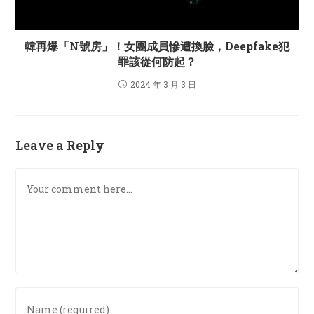
韓再爆「N號房」！女團成員慘遭換臉，Deepfake犯
罪該從何防起？
2024 年 3 月 3 日
Leave a Reply
Comment
Enter
your