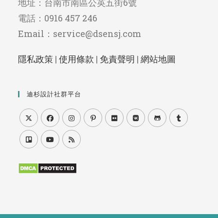
地址：台南市南區公英五街6號
電話：0916 457 246
Email：service@dsensj.com
隱私政策
|
使用條款
|
免責聲明
|
網站地圖
迪杉設計社群平台
Opens
Opens
Opens
Opens
Opens
Opens
Opens
Opens
in
in
in
in
in
in
in
in
Opens
Opens
Opens
a
a
a
a
a
a
a
a
in
in
in
new
new
new
new
new
new
new
new
a
a
a
tab
tab
tab
tab
tab
tab
tab
tab
new
new
new
tab
tab
tab