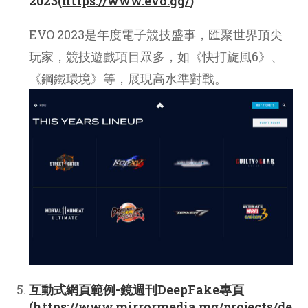
2023(
https://www.evo.gg/
)
EVO 2023是年度電子競技盛事，匯聚世界頂尖
玩家，競技遊戲項目眾多，如《快打旋風6》、
《鋼鐵環境》等，展現高水準對戰。
互動式網頁範例-鏡週刊DeepFake專頁
(
https://www.mirrormedia.mg/projects/de