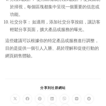
於掃視，每個區塊都集中呈現一個重要的信息或
功能。
社交分享： 如適用，添加社交分享按鈕，讓訪客
輕鬆分享頁面，擴大產品或服務的曝光。
這些建議可以根據你的特定產品或服務進行調整，
目的是提供一個引人入勝、易於理解和促使行動的
網頁銷售體驗。
SHARE
分享到社群網站
THIS
CONTENT
Opens
Opens
Opens
Opens
Opens
Opens
Opens
in
in
in
in
in
in
in