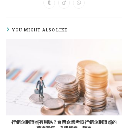
a
a
a
a
a
a
a
Opens
Opens
Opens
new
new
new
new
new
new
new
in
in
in
window
window
window
window
window
window
window
a
a
a
new
new
new
window
window
window
YOU MIGHT ALSO LIKE
行銷企劃證照有用嗎？台灣企業考取行銷企劃證照的