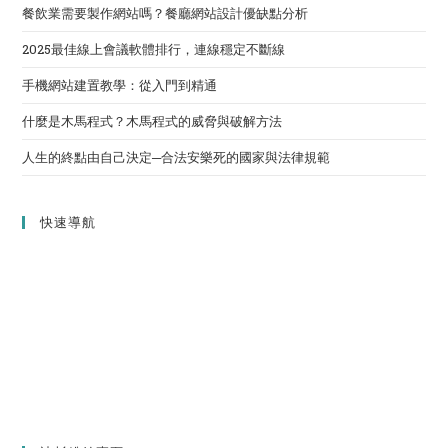
餐飲業需要製作網站嗎？餐廳網站設計優缺點分析
2025最佳線上會議軟體排行，連線穩定不斷線
手機網站建置教學：從入門到精通
什麼是木馬程式？木馬程式的威脅與破解方法
人生的終點由自己決定─合法安樂死的國家與法律規範
快速導航