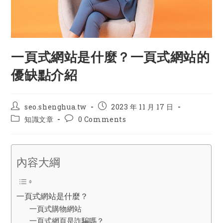
一頁式網站是什麼？一頁式網站的
優缺點介紹
Post
Post
seo.shenghua.tw
2023 年 11 月 17 日
author:
published:
Post
Post
知識文章
0 Comments
category:
comments:
內容大綱
一頁式網站是什麼？
一頁式購物網站
一頁式網頁是詐騙嗎？