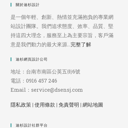
關於迪杉設計
是一個年輕、創新、熱情並充滿抱負的專業網
站設計團隊。我們追求態度、效率、品質、堅
持這四大理念，服務至上為主要宗旨，客戶滿
意是我們動力的最大來源...
完整了解
迪杉網頁設計公司
地址：台南市南區公英五街6號
電話：0916 457 246
Email：service@dsensj.com
隱私政策
|
使用條款
|
免責聲明
|
網站地圖
迪杉設計社群平台