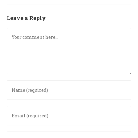
Leave a Reply
Comment
Enter
your
name
or
Enter
username
your
to
email
comment
address
Enter