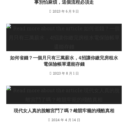
事別怕麻煩，這個流程必須走
2023 年 6 月 9 日
如何省錢？一個月只有三萬薪水，4招讓你繳完房租水
電保險帳單還能存錢
2023 年 8 月 1 日
現代女人真的脫離宮鬥了嗎？雌競牢籠的殘酷真相
2024 年 4 月 14 日