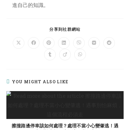
進自己的知識。
SHARE
分享到社群網站
THIS
CONTENT
Opens
Opens
Opens
Opens
Opens
Opens
Opens
in
in
in
in
in
in
in
a
a
a
a
a
a
a
Opens
Opens
Opens
new
new
new
new
new
new
new
in
in
in
window
window
window
window
window
window
window
a
a
a
new
new
new
window
window
window
YOU MIGHT ALSO LIKE
擦撞路邊停車該如何處理？處理不當小心變肇逃！遇