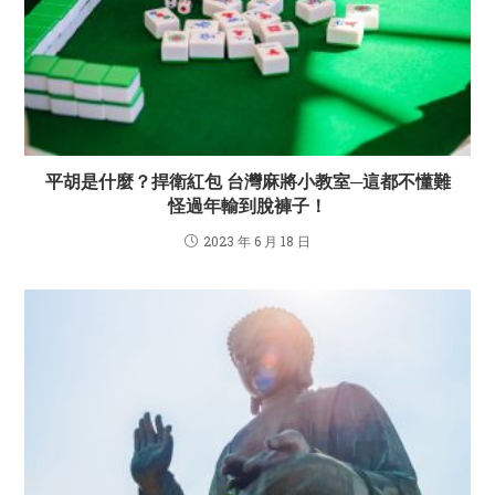
平胡是什麼？捍衛紅包 台灣麻將小教室─這都不懂難
怪過年輸到脫褲子！
2023 年 6 月 18 日