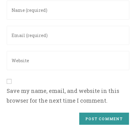
Enter
your
name
or
Enter
username
your
to
email
comment
address
Enter
to
your
comment
website
URL
(optional)
Save my name, email, and website in this
browser for the next time I comment.