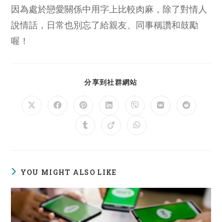
因為處於戀愛關係中用字上比較肉麻，除了對情人
說情話，日常也別忘了給親友、同事稱讚和鼓勵
喔！
SHARE
分享到社群網站
THIS
CONTENT
Opens
Opens
Opens
Opens
Opens
Opens
Opens
in
in
in
in
in
in
in
a
a
a
a
a
a
a
Opens
Opens
Opens
new
new
new
new
new
new
new
in
in
in
window
window
window
window
window
window
window
a
a
a
new
new
new
window
window
window
YOU MIGHT ALSO LIKE