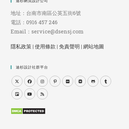
迪杉網頁設計公司
地址：台南市南區公英五街6號
電話：0916 457 246
Email：service@dsensj.com
隱私政策
|
使用條款
|
免責聲明
|
網站地圖
迪杉設計社群平台
Opens
Opens
Opens
Opens
Opens
Opens
Opens
Opens
in
in
in
in
in
in
in
in
Opens
Opens
Opens
a
a
a
a
a
a
a
a
in
in
in
new
new
new
new
new
new
new
new
a
a
a
tab
tab
tab
tab
tab
tab
tab
tab
new
new
new