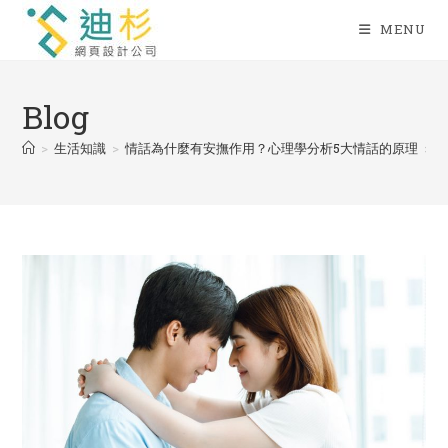
Skip
MENU
to
content
Blog
>
生活知識
>
情話為什麼有安撫作用？心理學分析5大情話的原理
>