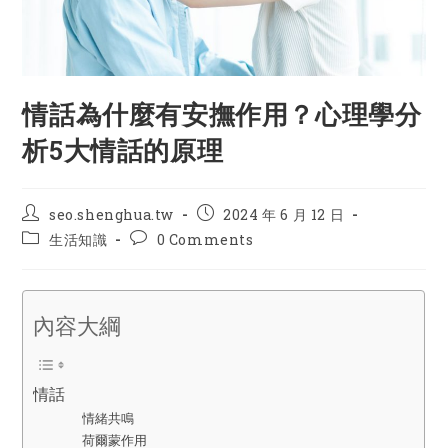
情話為什麼有安撫作用？心理學分
析5大情話的原理
Post
Post
seo.shenghua.tw
2024 年 6 月 12 日
author:
published:
Post
Post
生活知識
0 Comments
category:
comments:
內容大綱
情話
情緒共鳴
荷爾蒙作用