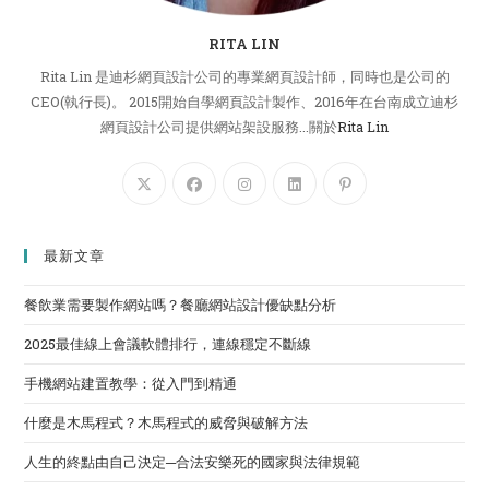
RITA LIN
Rita Lin 是迪杉網頁設計公司的專業網頁設計師，同時也是公司的
CEO(執行長)。 2015開始自學網頁設計製作、2016年在台南成立迪杉
網頁設計公司提供網站架設服務...關於
Rita Lin
最新文章
餐飲業需要製作網站嗎？餐廳網站設計優缺點分析
2025最佳線上會議軟體排行，連線穩定不斷線
手機網站建置教學：從入門到精通
什麼是木馬程式？木馬程式的威脅與破解方法
人生的終點由自己決定─合法安樂死的國家與法律規範