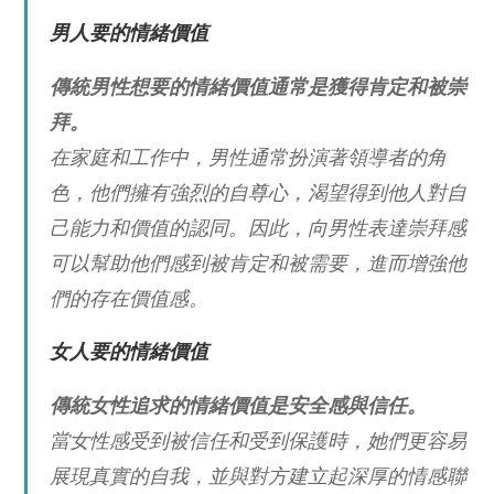
男人要的情緒價值
傳統男性想要的情緒價值通常是獲得肯定和被崇
拜。
在家庭和工作中，男性通常扮演著領導者的角
色，他們擁有強烈的自尊心，渴望得到他人對自
己能力和價值的認同。因此，向男性表達崇拜感
可以幫助他們感到被肯定和被需要，進而增強他
們的存在價值感。
女人要的情緒價值
傳統女性追求的情緒價值是安全感與信任。
當女性感受到被信任和受到保護時，她們更容易
展現真實的自我，並與對方建立起深厚的情感聯