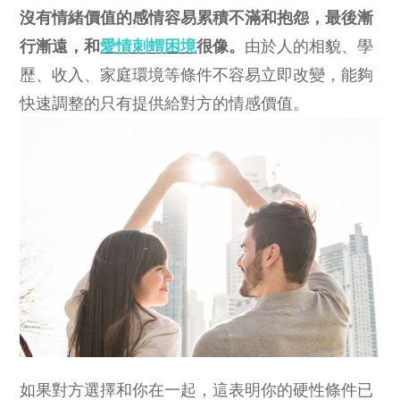
沒有情緒價值的感情容易累積不滿和抱怨，最後漸
行漸遠，和
愛情刺蝟困境
很像。
由於人的相貌、學
歷、收入、家庭環境等條件不容易立即改變，能夠
快速調整的只有提供給對方的情感價值。
如果對方選擇和你在一起，這表明你的硬性條件已