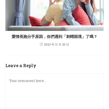
愛情長跑分手原因，你們遇到「刺蝟困境」了嗎？
2023 年 11 月 20 日
Leave a Reply
Comment