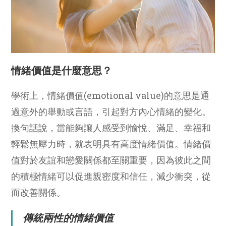
情緒價值是什麼意思？
學術上，情緒價值(emotional value)的意思是通
過意外的舉動或言語，引起對方內心情緒的變化。
換句話說，當能夠讓人感受到愉悅、滿足、幸福和
輕鬆無壓力時，就表明具有高度情緒價值。情緒價
值對於友誼和戀愛關係都至關重要，因為彼此之間
的積極情緒可以促進親密度和信任，減少衝突，從
而改善關係。
傳統兩性的情緒價值