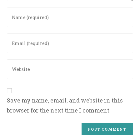
Enter
your
name
or
Enter
username
your
to
email
comment
address
Enter
to
your
comment
website
URL
(optional)
Save my name, email, and website in this
browser for the next time I comment.