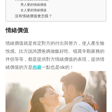
男人要的情緒價值
女人要的情緒價值
沒有情緒價值會怎樣？
情緒價值
情緒價值就是肯定對方的付出與努力，使人產生愉
悅感。比方說誇讚爸媽做飯好吃、犒賞辛勤家務的
伴侶等等，都是提供對方情緒價值的表現，提供情
緒價值的方是
肉麻
一點也是ok的！