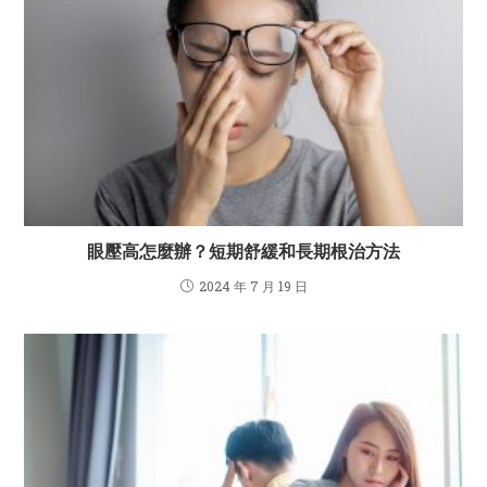
眼壓高怎麼辦？短期舒緩和長期根治方法
2024 年 7 月 19 日