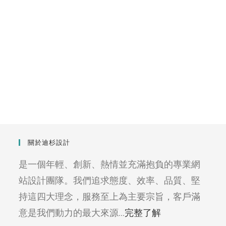
關於迪杉設計
是一個年輕、創新、熱情並充滿抱負的專業網
站設計團隊。我們追求態度、效率、品質、堅
持這四大理念，服務至上為主要宗旨，客戶滿
意是我們動力的最大來源...
完整了解