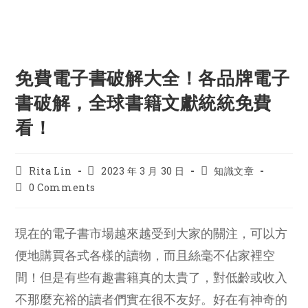
免費電子書破解大全！各品牌電子
書破解，全球書籍文獻統統免費
看！
Post
Post
Post
Rita Lin
2023 年 3 月 30 日
知識文章
author:
published:
category:
Post
0 Comments
comments:
現在的電子書市場越來越受到大家的關注，可以方
便地購買各式各樣的讀物，而且絲毫不佔家裡空
間！但是有些有趣書籍真的太貴了，對低齡或收入
不那麼充裕的讀者們實在很不友好。好在有神奇的