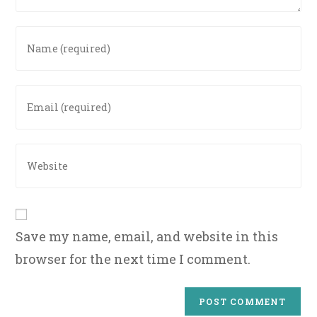
Enter
your
name
or
Enter
username
your
to
email
comment
address
Enter
to
your
comment
website
URL
(optional)
Save my name, email, and website in this
browser for the next time I comment.