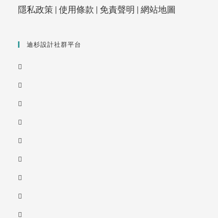
隱私政策
|
使用條款
|
免責聲明
|
網站地圖
迪杉設計社群平台
Opens
in
Opens
a
in
new
Opens
a
tab
in
new
Opens
a
tab
in
new
Opens
a
tab
in
new
Opens
a
tab
in
new
Opens
a
tab
in
new
Opens
a
tab
in
new
Opens
a