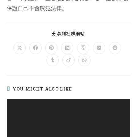
保證自己不會觸犯法律。
SHARE
分享到社群網站
THIS
CONTENT
Opens
Opens
Opens
Opens
Opens
Opens
Opens
in
in
in
in
in
in
in
a
a
a
a
a
a
a
Opens
Opens
Opens
new
new
new
new
new
new
new
in
in
in
window
window
window
window
window
window
window
a
a
a
new
new
new
window
window
window
YOU MIGHT ALSO LIKE