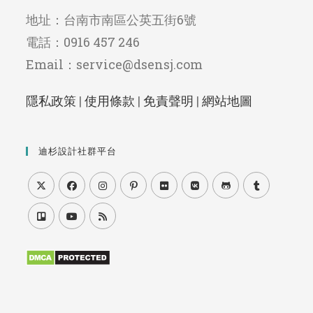
地址：台南市南區公英五街6號
電話：0916 457 246
Email：service@dsensj.com
隱私政策
|
使用條款
|
免責聲明
|
網站地圖
迪杉設計社群平台
Opens
Opens
Opens
Opens
Opens
Opens
Opens
Opens
in
in
in
in
in
in
in
in
Opens
Opens
Opens
a
a
a
a
a
a
a
a
in
in
in
new
new
new
new
new
new
new
new
a
a
a
tab
tab
tab
tab
tab
tab
tab
tab
new
new
new
tab
tab
tab