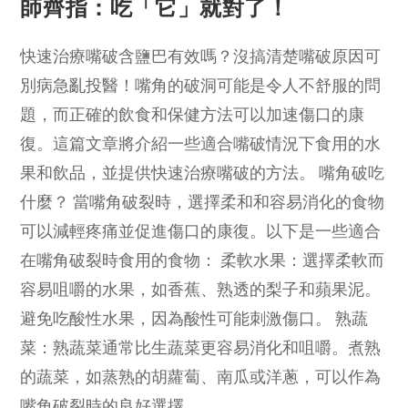
師齊指：吃「它」就對了！
快速治療嘴破含鹽巴有效嗎？沒搞清楚嘴破原因可
別病急亂投醫！嘴角的破洞可能是令人不舒服的問
題，而正確的飲食和保健方法可以加速傷口的康
復。這篇文章將介紹一些適合嘴破情況下食用的水
果和飲品，並提供快速治療嘴破的方法。 嘴角破吃
什麼？ 當嘴角破裂時，選擇柔和和容易消化的食物
可以減輕疼痛並促進傷口的康復。以下是一些適合
在嘴角破裂時食用的食物： 柔軟水果：選擇柔軟而
容易咀嚼的水果，如香蕉、熟透的梨子和蘋果泥。
避免吃酸性水果，因為酸性可能刺激傷口。 熟蔬
菜：熟蔬菜通常比生蔬菜更容易消化和咀嚼。煮熟
的蔬菜，如蒸熟的胡蘿蔔、南瓜或洋蔥，可以作為
嘴角破裂時的良好選擇。…