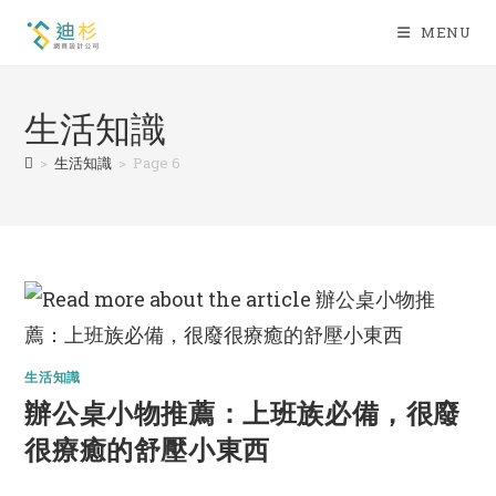
Skip
MENU
to
content
生活知識
>
生活知識
>
Page 6
生活知識
辦公桌小物推薦：上班族必備，很廢
很療癒的舒壓小東西