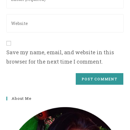
your
to
email
comment
address
Enter
to
your
comment
website
URL
(optional)
Save my name, email, and website in this
browser for the next time I comment.
About Me