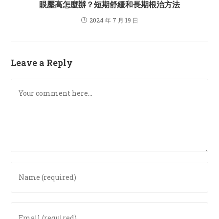
眼壓高怎麼辦？短期舒緩和長期根治方法
2024 年 7 月 19 日
Leave a Reply
Comment
Enter
your
name
or
Enter
username