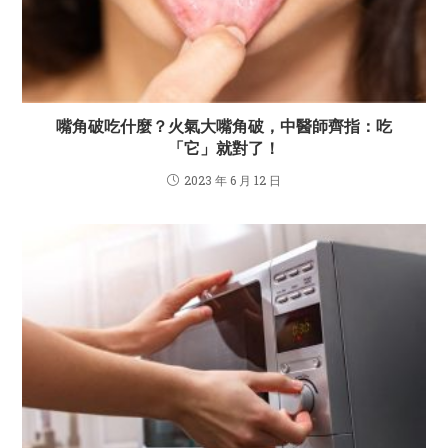
嘴角破吃什麼？火氣大嘴角破，中醫師齊指：吃
「它」就對了！
2023 年 6 月 12 日