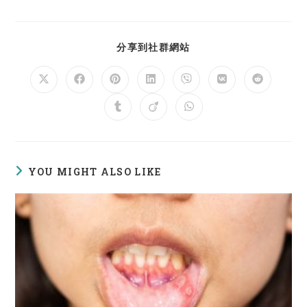
SHARE
分享到社群網站
THIS
CONTENT
Opens
Opens
Opens
Opens
Opens
Opens
Opens
in
in
in
in
in
in
in
a
a
a
a
a
a
a
Opens
Opens
Opens
new
new
new
new
new
new
new
in
in
in
window
window
window
window
window
window
window
a
a
a
new
new
new
window
window
window
YOU MIGHT ALSO LIKE