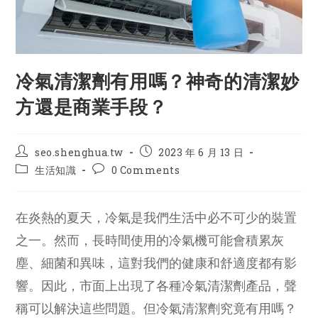
冷氣清潔劑有用嗎？神奇的清潔妙
方還是商業手段？
Post
Post
seo.shenghua.tw
2023 年 6 月 13 日
author:
published:
Post
Post
生活知識
0 Comments
category:
comments:
在炎熱的夏天，冷氣是我們生活中必不可少的裝置
之一。然而，長時間使用的冷氣機可能會積累灰
塵、細菌和異味，這對我們的健康和舒適度都有影
響。因此，市面上出現了各種冷氣清潔劑產品，聲
稱可以解決這些問題。但冷氣清潔劑究竟有用嗎？