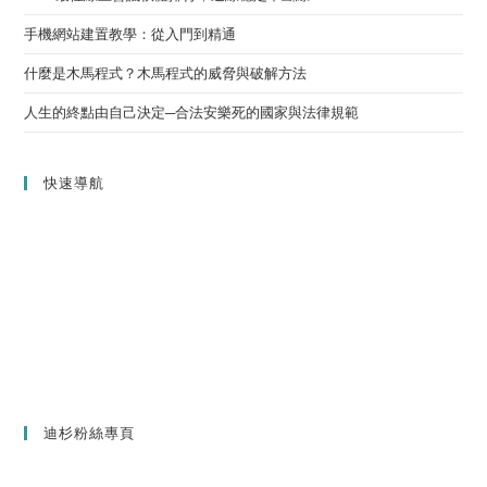
手機網站建置教學：從入門到精通
什麼是木馬程式？木馬程式的威脅與破解方法
人生的終點由自己決定─合法安樂死的國家與法律規範
快速導航
迪杉粉絲專頁