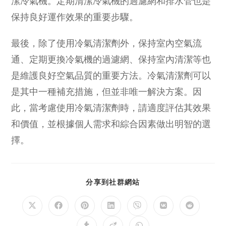
潔冷氣機。定期清潔冷氣機的過濾網和排水管也是
保持良好運作效果的重要步驟。
最後，除了使用冷氣清潔劑外，保持室內空氣流
通、定期更換冷氣機的過濾網、保持室內清潔等也
是維護良好空氣品質的重要方法。冷氣清潔劑可以
是其中一種補充措施，但並非唯一解決方案。因
此，當考慮使用冷氣清潔劑時，請適度評估其效果
和價值，並根據個人需求和綜合因素做出明智的選
擇。
SHARE
分享到社群網站
THIS
CONTENT
Opens
Opens
Opens
Opens
Opens
Opens
Opens
in
in
in
in
in
in
in
a
a
a
a
a
a
a