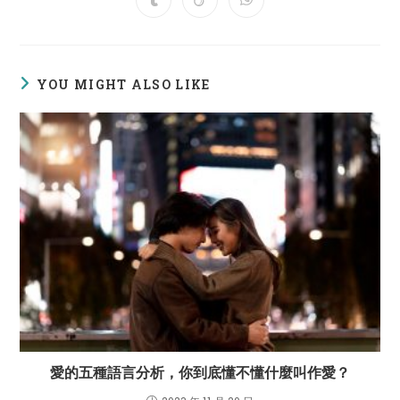
Opens
Opens
Opens
new
new
new
new
new
new
new
in
in
in
window
window
window
window
window
window
window
a
a
a
new
new
new
window
window
window
YOU MIGHT ALSO LIKE
愛的五種語言分析，你到底懂不懂什麼叫作愛？