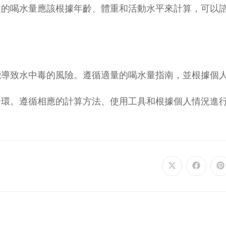
童的喝水量應該根據年齡、體重和活動水平來計算，可以
能導致水中毒的風險。遵循適量的喝水量指南，並根據個
一環。遵循相應的計算方法、使用工具和根據個人情況進
Opens
Opens
O
in
in
i
a
a
a
new
new
n
window
window
w