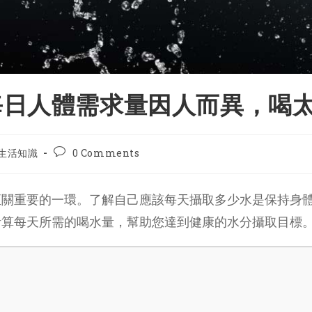
每日人體需求量因人而異，喝
t
Post
生活知識
0 Comments
gory:
comments:
至關重要的一環。了解自己應該每天攝取多少水是保持身
計算每天所需的喝水量，幫助您達到健康的水分攝取目標