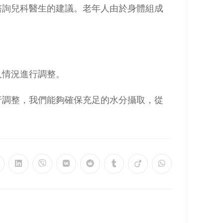
諮詢兒科醫生的建議。老年人由於身體組成
人情況進行調整。
行調整，我們能夠確保充足的水分攝取，從
pens
Opens
Opens
Opens
Opens
Opens
Opens
Opens
n
in
in
in
in
in
in
in
a
a
a
a
a
a
a
ew
new
new
new
new
new
new
new
indow
window
window
window
window
window
window
window