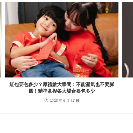
紅包要包多少？厚禮數大學問：不能漏氣也不要膨
風！精準拿捏各大場合要包多少
2023 年 6 月 27 日