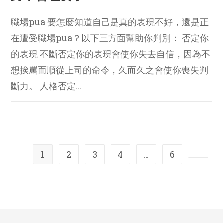
職場pua 要怎麼知道自己是真的表現不好，還是正
在遭受職場pua？以下三方面幫助你判別： 否定你
的表現 不斷否定你的表現會使你失去自信，因為不
想挨罵而順從上司的命令，久而久之會使你喪失判
斷力。 人格否定…
1
2
3
4
…
6
Go to t