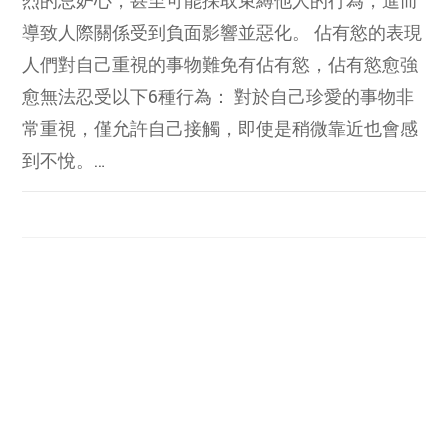
烈的忌妒心，甚至可能採取束縛他人的行為，進而
導致人際關係受到負面影響並惡化。 佔有慾的表現
人們對自己重視的事物難免有佔有慾，佔有慾愈強
愈無法忍受以下6種行為： 對於自己珍愛的事物非
常重視，僅允許自己接觸，即使是稍微靠近也會感
到不悅。…