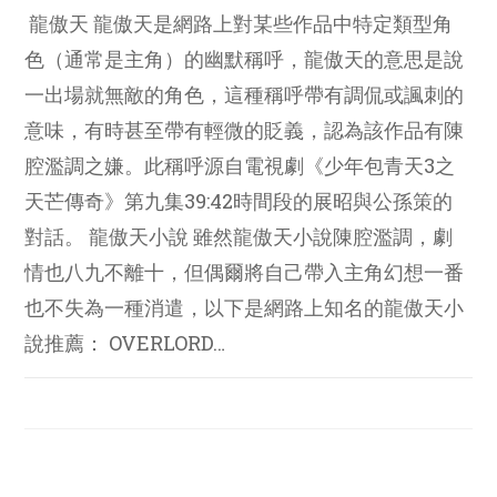
龍傲天 龍傲天是網路上對某些作品中特定類型角
色（通常是主角）的幽默稱呼，龍傲天的意思是說
一出場就無敵的角色，這種稱呼帶有調侃或諷刺的
意味，有時甚至帶有輕微的貶義，認為該作品有陳
腔濫調之嫌。此稱呼源自電視劇《少年包青天3之
天芒傳奇》第九集39:42時間段的展昭與公孫策的
對話。 龍傲天小說 雖然龍傲天小說陳腔濫調，劇
情也八九不離十，但偶爾將自己帶入主角幻想一番
也不失為一種消遣，以下是網路上知名的龍傲天小
說推薦： OVERLORD…