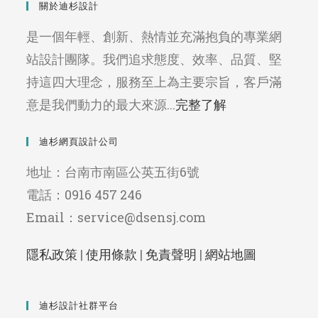
關於迪杉設計
是一個年輕、創新、熱情並充滿抱負的專業網
站設計團隊。我們追求態度、效率、品質、堅
持這四大理念，服務至上為主要宗旨，客戶滿
意是我們動力的最大來源...
完整了解
迪杉網頁設計公司
地址：台南市南區公英五街6號
電話：0916 457 246
Email：service@dsensj.com
隱私政策
|
使用條款
|
免責聲明
|
網站地圖
迪杉設計社群平台